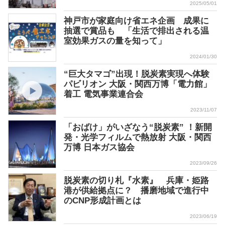
2025/05/01
神戸市が家庭向け省エネ企画 成果に
抽選で賞品も 「生活で排出される温
室効果ガスの量を知って」
2024/01/30
“巨大タマゴ”出現！脱炭素実現へ体験
パビリオン 大阪・関西万博「電力館」
着工 電気事業連合会
2023/11/07
「おばけ」がいざなう“脱炭素” ！新開
発・光学フィルムで熱放射 大阪・関西
万博 日本ガス協会
2023/09/26
脱炭素の切り札『水素』 兵庫・姫路
港が供給拠点に？ 播磨地域で進行中
のCNP形成計画とは
2023/06/19