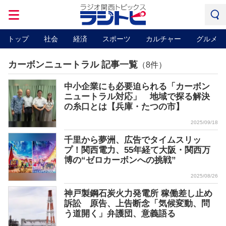
トップ
社会
経済
スポーツ
カルチャー
グルメ
カーボンニュートラル 記事一覧
（8件）
中小企業にも必要迫られる「カーボン
ニュートラル対応」 地域で探る解決
の糸口とは【兵庫・たつの市】
2025/09/18
千里から夢洲、広告でタイムスリッ
プ！関西電力、55年経て大阪・関西万
博の“ゼロカーボンへの挑戦”
2025/08/26
神戸製鋼石炭火力発電所 稼働差し止め
訴訟 原告、上告断念「気候変動、問
う道開く」弁護団、意義語る