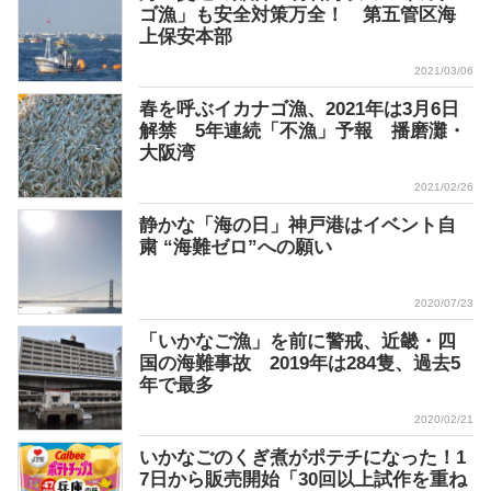
ゴ漁」も安全対策万全！ 第五管区海
上保安本部
2021/03/06
春を呼ぶイカナゴ漁、2021年は3月6日
解禁 5年連続「不漁」予報 播磨灘・
大阪湾
2021/02/26
静かな「海の日」神戸港はイベント自
粛 “海難ゼロ”への願い
2020/07/23
「いかなご漁」を前に警戒、近畿・四
国の海難事故 2019年は284隻、過去5
年で最多
2020/02/21
いかなごのくぎ煮がポテチになった！1
7日から販売開始「30回以上試作を重ね