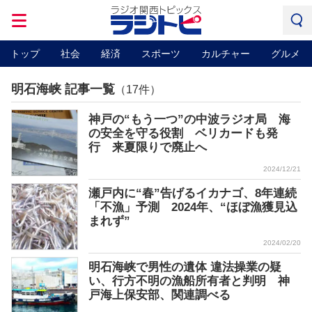
トップ
社会
経済
スポーツ
カルチャー
グルメ
明石海峡 記事一覧
（17件）
神戸の“もう一つ”の中波ラジオ局 海
の安全を守る役割 ベリカードも発
行 来夏限りで廃止へ
2024/12/21
瀬戸内に“春”告げるイカナゴ、8年連続
「不漁」予測 2024年、“ほぼ漁獲見込
まれず”
2024/02/20
明石海峡で男性の遺体 違法操業の疑
い、行方不明の漁船所有者と判明 神
戸海上保安部、関連調べる