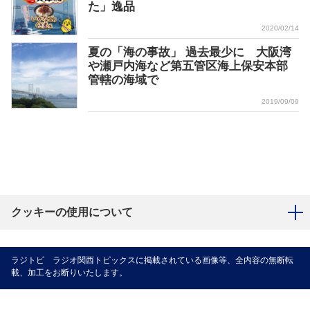
た」逸品
2020/02/14
夏の「海の事故」 過去最少に 大阪湾
や瀬戸内海など第五管区海上保安本部
管轄の海域で
2019/09/09
クッキーの使用について
ラジトピ ラジオ関西トピックスに掲載されている画像等、全内容の無断転
載、加工をお断りいたします。