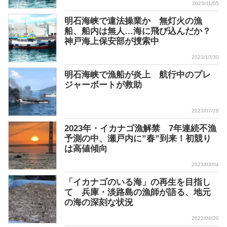
2023/11/05
明石海峡で違法操業か 無灯火の漁
船、船内は無人…海に飛び込んだか？
神戸海上保安部が捜索中
2023/10/30
明石海峡で漁船が炎上 航行中のプレ
ジャーボートが救助
2023/07/28
2023年・イカナゴ漁解禁 7年連続不漁
予測の中、瀬戸内に”春”到来！初競り
は高値傾向
2023/03/04
「イカナゴのいる海」の再生を目指し
て 兵庫・淡路島の漁師が語る、地元
の海の深刻な状況
2022/04/20