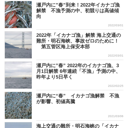
瀬戸内に”春”到来！2022年イカナゴ漁
解禁 不漁予測の中、初競りは高値傾
向
2022/03/01
2022年「イカナゴ漁」解禁 海上交通の
難所・明石海峡、事故ゼロのために！
第五管区海上保安本部
2022/03/01
瀬戸内に”春” 2022年のイカナゴ漁、3
月1日解禁 6年連続「不漁」予測の中、
昨年より5日早く
2022/02/25
瀬戸内に“春” イカナゴ漁解禁 不漁
が影響、初値高騰
2021/03/06
海上交通の難所・明石海峡の「イカナ