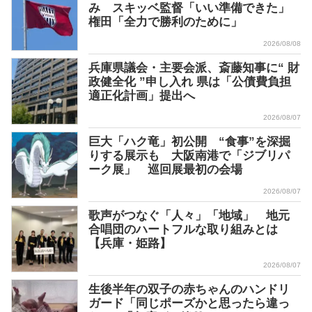
み スキッベ監督「いい準備できた」
権田「全力で勝利のために」
2026/08/08
兵庫県議会・主要会派、斎藤知事に“ 財
政健全化 ”申し入れ 県は「公債費負担
適正化計画」提出へ
2026/08/07
巨大「ハク竜」初公開 “食事”を深掘
りする展示も 大阪南港で「ジブリパ
ーク展」 巡回展最初の会場
2026/08/07
歌声がつなぐ「人々」「地域」 地元
合唱団のハートフルな取り組みとは
【兵庫・姫路】
2026/08/07
生後半年の双子の赤ちゃんのハンドリ
ガード「同じポーズかと思ったら違っ