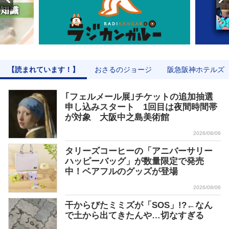
【読まれています！】
おさるのジョージ
阪急阪神ホテルズ
｢フェルメール展｣チケットの追加抽選
申し込みスタート 1回目は夜間時間帯
が対象 大阪中之島美術館
2026/08/06
タリーズコーヒーの「アニバーサリー
ハッピーバッグ」が数量限定で発売
中！ベアフルのグッズが登場
2026/08/06
干からびたミミズが「SOS」!?←なん
で土から出てきたんや…切なすぎる