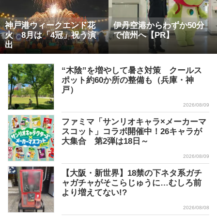
神戸港ウィークエンド花
伊丹空港からわずか50分
火 8月は「4冠」祝う演
で信州へ【PR】
出
“木陰”を増やして暑さ対策 クールス
ポット約60か所の整備も（兵庫・神
戸）
2026/08/09
ファミマ「サンリオキャラ×メーカーマ
スコット」コラボ開催中！26キャラが
大集合 第2弾は18日～
2026/08/09
【大阪・新世界】18禁の下ネタ系ガチ
ャガチャがそこらじゅうに…むしろ前
より増えてない!?
2026/08/08