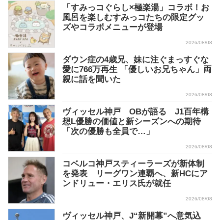
「すみっコぐらし×極楽湯」コラボ！お
風呂を楽しむすみっコたちの限定グッ
ズやコラボメニューが登場
2026/08/08
ダウン症の4歳兄、妹に注ぐまっすぐな
愛に766万再生 「優しいお兄ちゃん」両
親に話を聞いた
2026/08/08
ヴィッセル神戸 OBが語る J1百年構
想L優勝の価値と新シーズンへの期待
「次の優勝も全員で…」
2026/08/08
コベルコ神戸スティーラーズが新体制
を発表 リーグワン連覇へ、新HCにア
ンドリュー・エリス氏が就任
2026/08/08
ヴィッセル神戸、J“新開幕”へ意気込