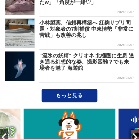
たw」「角度が一緒♡」
2026/08/07
小林製薬、信頼再構築へ 紅麹サプリ問
題・対象者の7割補償 中東情勢「非常に
苦戦」も改善の兆し
2026/08/07
“流氷の妖精” クリオネ 北極圏に生息 透
き通る幻想的な姿、撮影困難？でも来
場者を魅了 海遊館
2026/08/07
もっと見る