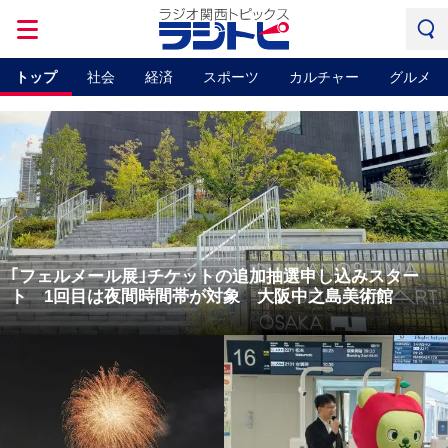
トップ
社会
経済
スポーツ
カルチャー
グルメ
｢フェルメール展｣チケットの追加抽選申し込みスター
ト 1回目は夜間時間帯が対象 大阪中之島美術館