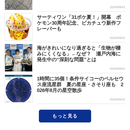
2026/08/01
サーティワン「31ポケ夏！」開幕 ポ
ケモン30周年記念、ピカチュウ新作フ
レーバーも
2026/08/01
海がきれいになり過ぎると「生物が棲
みにくくなる」←なぜ？ 瀬戸内海に
発生中の“深刻な問題”とは
2026/08/01
1時間に35個！条件サイコーのペルセウ
ス座流星群 夏の星座・さそり座も 2
026年8月の星空散歩
2026/08/01
もっと見る