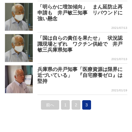
「明らかに増加傾向」 まん延防止再
申請も 井戸敏三知事 リバウンドに
強い懸念
2021/07/13
「国は自らの責任を果たせ」 状況認
識現場とずれ ワクチン供給で 井戸
敏三兵庫県知事
2021/07/13
兵庫県の井戸知事「医療資源は限界に
近づいている」 『自宅療養ゼロ』は
堅持
2021/01/19
前へ
1
2
3