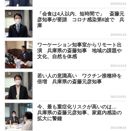
2022/02/10
「会食は4人以内、短時間で」 斎藤元
彦知事が要請 コロナ感染第6波で 兵
庫
2022/01/13
ワーケーション知事室からリモート出
演 兵庫県の斎藤知事 地域の課題や
文化、自然を体感
2021/12/15
若い人の意識高い ワクチン接種枠を
倍増 兵庫県の斎藤元彦知事
2021/10/12
今、最も重症化リスクが高いのは…
兵庫県の斎藤元彦知事、家庭内感染の
拡大に警鐘
2021/08/24