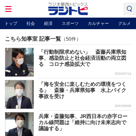
トップ
社会
経済
スポーツ
カルチャー
グルメ
こちら知事室 記事一覧
（50件）
「行動制限求めない」 斎藤兵庫県知
事、感染防止と社会経済活動の両立図
る コロナ感染拡大で
2022/07/14
「海を安全に楽しむための環境をつく
る」 斎藤・兵庫県知事 水上バイク
事故を受け
2022/06/09
兵庫・斎藤知事、JR西日本の赤字ロー
カル線問題は「維持に向け未来志向で
議論する」