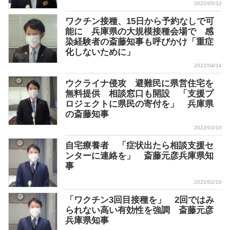
2022/05/12
ワクチン接種、15日から予約なしで可
能に 兵庫県の大規模接種会場で 感
染経験者の斎藤知事も呼びかけ「重症
化しないために」
2022/04/14
ウクライナ侵攻 避難民に県営住宅を
無料提供 相談窓口も開設 「支援プ
ロジェクトに県民の寄付を」 兵庫県
の斎藤知事
2022/03/10
自宅療養者 「症状出たら相談支援セ
ンターに連絡を」 斎藤元彦兵庫県知
事
2022/02/10
「ワクチン3回目接種を」 2回ではみ
られない高い有効性を強調 斎藤元彦
兵庫県知事