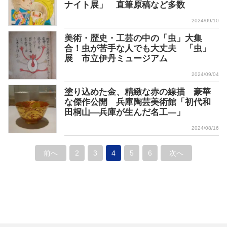
ナイト展」 直筆原稿など多数
2024/09/10
美術・歴史・工芸の中の「虫」大集
合！虫が苦手な人でも大丈夫 「虫」
展 市立伊丹ミュージアム
2024/09/04
塗り込めた金、精緻な赤の線描 豪華
な傑作公開 兵庫陶芸美術館「初代和
田桐山―兵庫が生んだ名工―」
2024/08/16
前へ
2
3
4
5
6
次へ