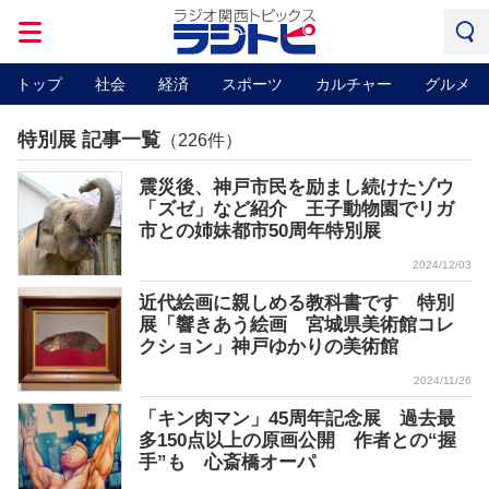
トップ
社会
経済
スポーツ
カルチャー
グルメ
特別展 記事一覧
（226件）
震災後、神戸市民を励まし続けたゾウ
「ズゼ」など紹介 王子動物園でリガ
市との姉妹都市50周年特別展
2024/12/03
近代絵画に親しめる教科書です 特別
展「響きあう絵画 宮城県美術館コレ
クション」神戸ゆかりの美術館
2024/11/26
「キン肉マン」45周年記念展 過去最
多150点以上の原画公開 作者との“握
手”も 心斎橋オーパ