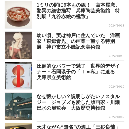
1ミリの間に9本もの線！ 宮本屋窯、
驚異の細密描写 兵庫陶芸美術館 特
別展「九谷赤絵の極致」
2024/10/18
幼い頃、実は神戸に住んでいた 洋画
家「東郷青児」の画業一望する特別
展 神戸市立小磯記念美術館
2024/10/18
圧倒的なパワーで魅了 世界的デザイ
ナー・石岡瑛子の「Ｉ＝私」に迫る
兵庫県立美術館
2024/10/16
なぜ懐かしい？説明しがたいノスタル
ジー ジョブズも愛した版画家・川瀬
巴水の展覧会 大阪歴史博物館
2024/10/09
天才ながら“無名”の漆工「三砂良哉」