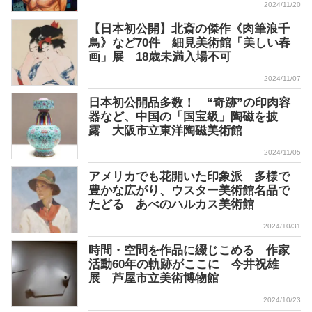
2024/11/20
【日本初公開】北斎の傑作《肉筆浪千
鳥》など70件 細見美術館「美しい春
画」展 18歳未満入場不可
2024/11/07
日本初公開品多数！ “奇跡”の印肉容
器など、中国の「国宝級」陶磁を披
露 大阪市立東洋陶磁美術館
2024/11/05
アメリカでも花開いた印象派 多様で
豊かな広がり、ウスター美術館名品で
たどる あべのハルカス美術館
2024/10/31
時間・空間を作品に綴じこめる 作家
活動60年の軌跡がここに 今井祝雄
展 芦屋市立美術博物館
2024/10/23