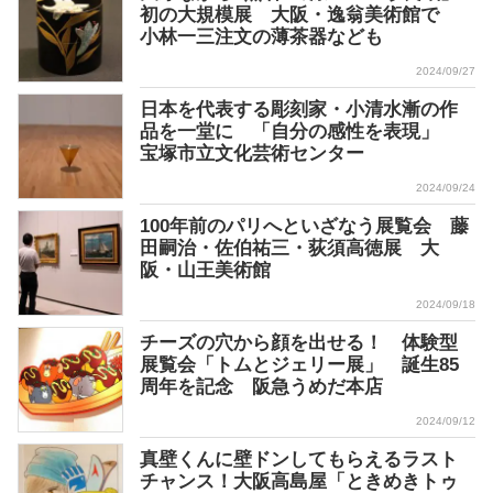
初の大規模展 大阪・逸翁美術館で
小林一三注文の薄茶器なども
2024/09/27
日本を代表する彫刻家・小清水漸の作
品を一堂に 「自分の感性を表現」
宝塚市立文化芸術センター
2024/09/24
100年前のパリへといざなう展覧会 藤
田嗣治・佐伯祐三・荻須高徳展 大
阪・山王美術館
2024/09/18
チーズの穴から顔を出せる！ 体験型
展覧会「トムとジェリー展」 誕生85
周年を記念 阪急うめだ本店
2024/09/12
真壁くんに壁ドンしてもらえるラスト
チャンス！大阪高島屋「ときめきトゥ