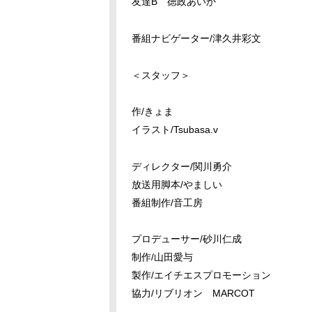
友達B 徳政あいか
番組ナビゲーター/津久井彩文
＜スタッフ＞
作/きょま
イラスト/Tsubasa.v
ディレクター/関川勇介
放送用脚本/やましい
番組制作/音工房
プロデューサー/砂川仁成
制作/山田愛与
製作/エイチエスプロモーション
協力/リブリオン MARCOT