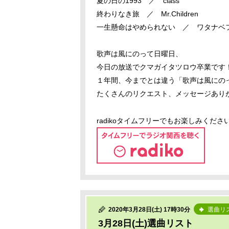
夏の日の1993 ／ class
終わりなき旅 ／ Mr.Children
一生懸命はやめられない ／ ワタナベ
歌声は風にのって日曜日、
今日の放送でクマガイタツロウ卒業です
１年間、今までとは違う「歌声は風にの
たくさんのリクエスト、メッセージあり
radikoタイムフリーでもお楽しみくださ
2020年3月28日(土) 17時30分
選曲リ
3月28日(土)選曲リスト