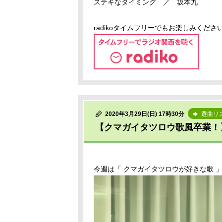
ステキなタイミング ／ 坂本九
radikoタイムフリーでもお楽しみくださ
2020年3月29日(日) 17時30分
選曲リ
【クマガイタツロウ歌風卒業！】
今週は「 クマガイタツロウが好きな歌 