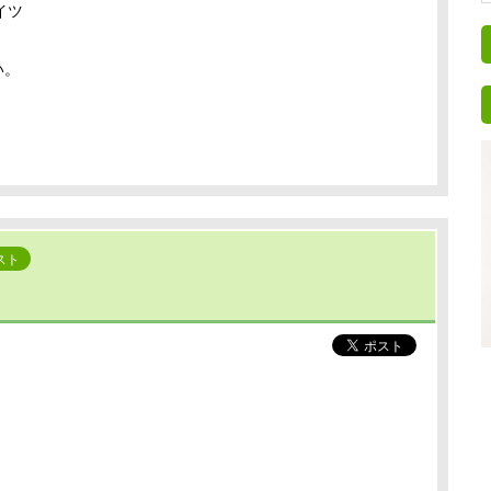
イツ
い。
スト