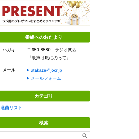
番組へのおたより
ハガキ
〒650-8580 ラジオ関西
『歌声は風にのって』
メール
utakaze@jocr.jp
メールフォーム
カテゴリ
選曲リスト
検索