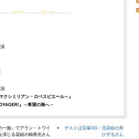
―――*♪* *♪*――――*♪* *♪*――――
開演
内
開演
、マクシミリアン・ロベスピエール～』
OYAGER!』－希望の海へ－
の一族』でアラン・トワイ
ゲストは宝塚OG・元花組の寿
を演じる花組の柚香光さん
ひずるさん