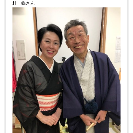
桂一蝶さん