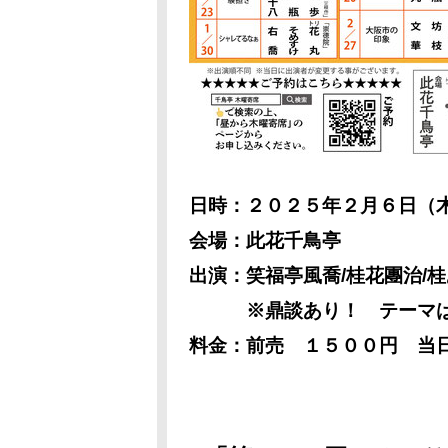
日時：２０２５年２月６日（
会場：此花千鳥亭
出演：笑福亭風喬/桂花團治
※鼎談あり！ テーマは
料金：前売 １５００円 当