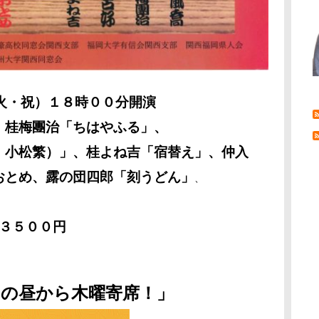
火・祝）１８時００分開演
、桂梅團治「ちはやふる」、
・小松繁）」、桂よね吉「宿替え」、仲入
め、露の団四郎「刻うどん」
、
/３５００円
の昼から木曜寄席！」