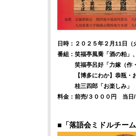
日時：２０２５年２月11
日（
番組：
笑福亭風喬「酒の粕」
笑福亭呂好
「力嫁（作
【博多にわか】恭瓶・おと
桂三四郎「お楽しみ」
料金：前売/３０００円 当日
■「
落語会ミドルチーム