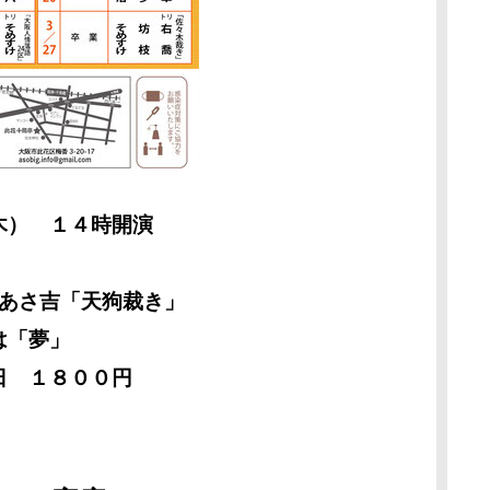
木） １４時開演
/桂あさ吉「天狗裁き」
「夢」
日 １８００円