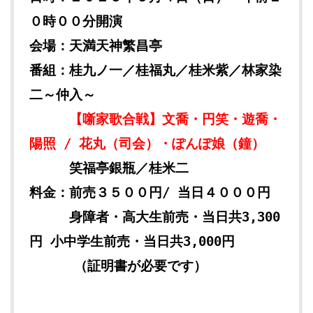
０時００分開演
会場：天満天神繁昌亭
番組：
桂九ノ一／桂福丸／桂米紫／林家染
二～仲入～
【噺家歌合戦】文喬・円笑・遊喬・
陽照 / 花丸（司会）・ぽんぽ娘（鐘）
笑福亭銀瓶／桂米二
料金：前売３５００円/ 当日４０００円
身障者・高大生前売・当日共3,300
円 小中学生前売・当日共3,000円
（証明書が必要です）