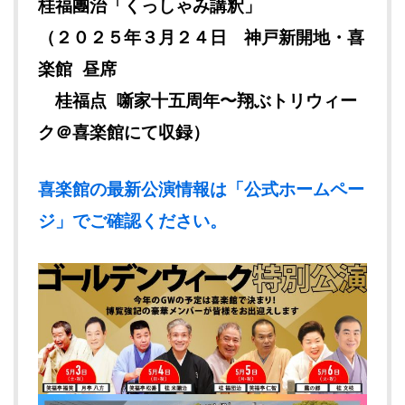
桂福團治「くっしゃみ講釈」
（２０２５年３月２４日 神戸新開地・喜
楽館 昼席
桂福点 噺家十五周年〜翔ぶトリウィー
ク＠喜楽館にて収録）
喜楽館の最新公演情報は「公式ホームペー
ジ」でご確認ください。