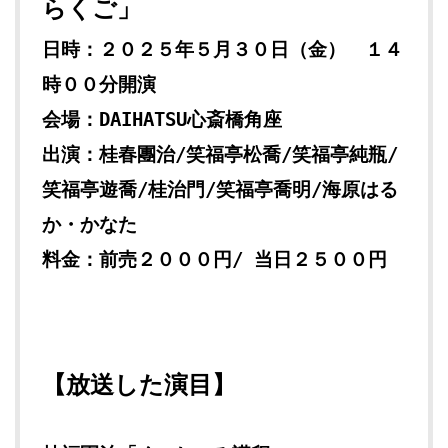
らくご」
日時：２０２５年５月３０日（金） １４
時００分開演
会場：DAIHATSU心斎橋角座
出演：桂春團治
/
笑福亭松喬
/
笑福亭純瓶
/
笑福亭遊喬
/
桂治門
/
笑福亭喬明
/
海原はる
か・かなた
料金：前売２０００円/ 当日２５００円
【放送した演目】