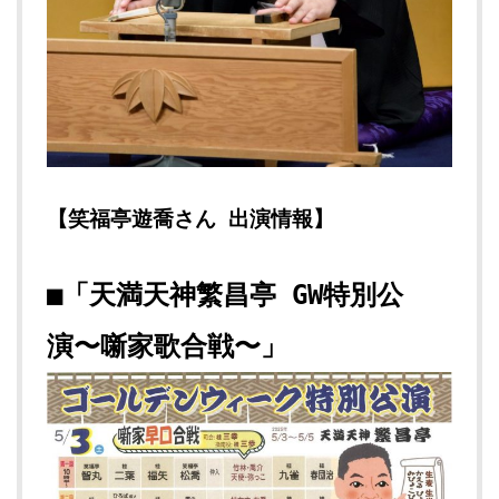
【笑福亭遊喬さん 出演情報】
■「天満天神繁昌亭 GW特別公
演〜噺家歌合戦〜」