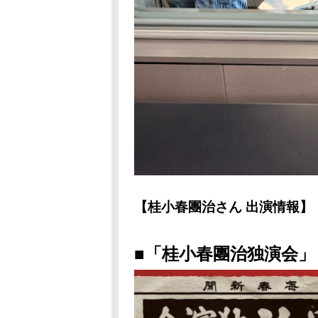
【桂小春團治さん 出演情報】
■「桂小春團治独演会」