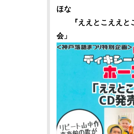
ほな
『ええとこええとこ
会」