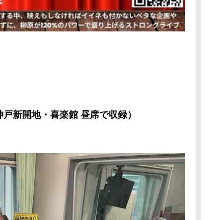
」
戸新開地・喜楽館 昼席
で収録）