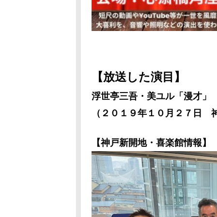
【放送した演目】
浮世亭三吾・美ユル「漫才
（２０１９年１０月２７日 神
【神戸新開地・喜楽館情報】