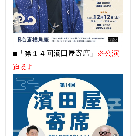
■「第１４回濱田屋寄席」
※公演
迫る♪