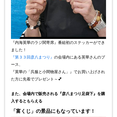
『内海英華のラジ関寄席』番組初のステッカーができ
ました！
『第３３回彦八まつり』
の会場内にある英華さんのブ
ース、
『英華の「呉服と小間物屋さん」』でお買い上げされ
た方に先着でプレゼント～💕
また、会場内で販売される『彦八まつり足袋下』を購
入するともらえる
「富くじ」の景品にもなっています！