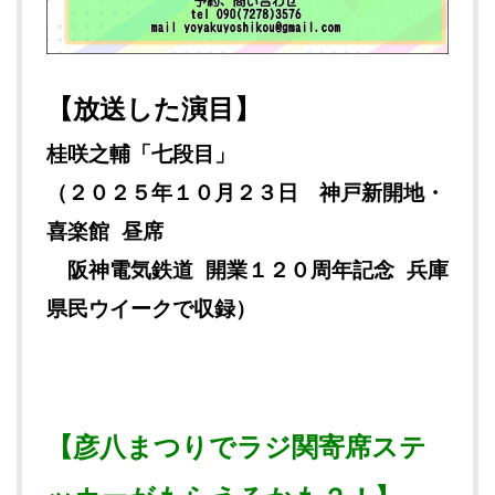
【放送した演目】
桂咲之輔「七段目」
（２０２５年１０月２３日 神戸新開地・
喜楽館 昼席
阪神電気鉄道 開業１２０周年記念 兵庫
県民ウイークで収録）
【彦八まつりでラジ関寄席ステ