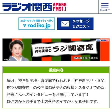
番組内容
毎月、神戸新開地・喜楽館で行われる「神戸新開地・喜楽
館ラジ関寄席」の公開収録落語会の模様とスタジオでの落
語家さんへのインタビューをお届けしています！
師匠方から若手まで上方落語のイマがわかる番組です。