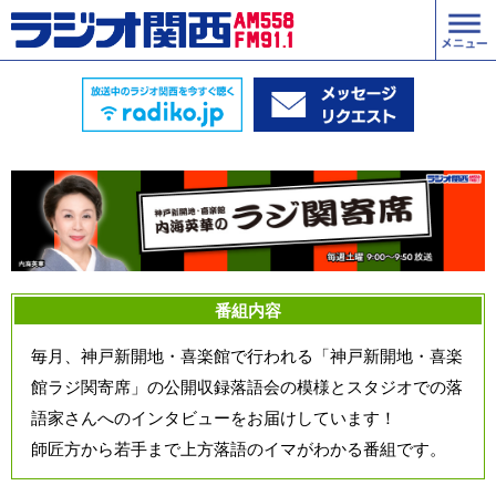
番組内容
毎月、神戸新開地・喜楽館で行われる「神戸新開地・喜楽
館ラジ関寄席」の公開収録落語会の模様とスタジオでの落
語家さんへのインタビューをお届けしています！
師匠方から若手まで上方落語のイマがわかる番組です。