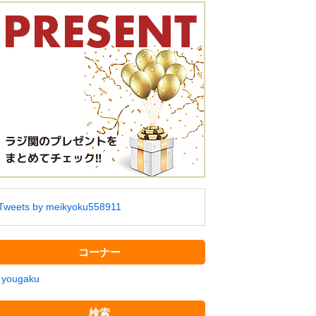
Tweets by meikyoku558911
コーナー
yougaku
検索