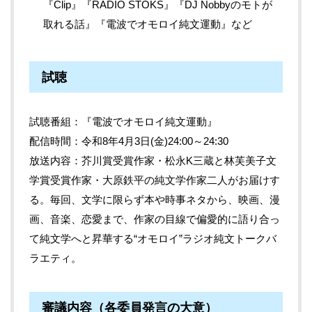
『Clip』『RADIO STOKS』『DJ Nobbyのモトが
取れる話』『電波でオモロイ純文運動』など
試聴
試聴番組：『電波でオモロイ純文運動』
配信時間：令和8年4月3日(金)24:00～24:30
放送内容：芥川賞受賞作家・松永K三蔵と林芙美子文
学賞受賞作家・大原鉄平の純文学作家二人がお届けす
る。毎回、文学に限らず本や時事ネタから、映画、漫
画、音楽、恋愛まで、作家の目線で偏愛的に語り合っ
て純文学へと昇華する“オモロイ”ラジオ純文トークバ
ラエティ。
審議内容（各委員発言の大意）