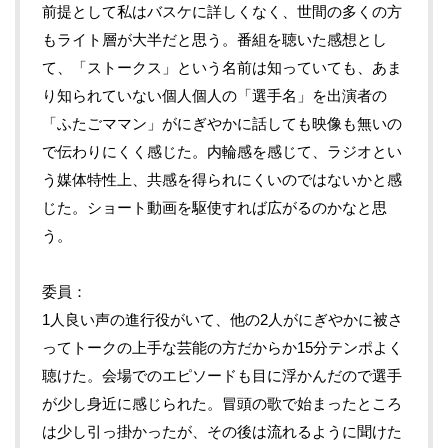
前提として私はバスケに詳しくなく、世間の多くの方
もライト層が大半だと思う。番組を聴いた感想とし
て、「ストークス」という名前は知っていても、あま
り知られていない個人個人の「選手名」を出演者の
「ふたごママン」がにぎやかに話しても映像も無いの
で伝わりにくく感じた。内輪感を感じて、ラジオとい
う媒体特性上、共感を得られにくいのではないかと感
じた。ショート動画を駆使すれば広がるのかなと思
う。
委員
1人良い声の進行役がいて、他の2人がにぎやかに被さ
ってトークの上手な芸能の方だからか15分テンポよく
聴けた。会場でのエピソードも目に浮かんだので選手
が少し身近に感じられた。冒頭の歌で始まったところ
は少し引っ掛かったが、その後は流れるように聞けた