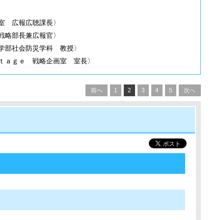
室 広報広聴課長〉
戦略部長兼広報官〉
学部社会防災学科 教授〉
ｔａｇｅ 戦略企画室 室長〉
前へ
1
2
3
4
5
次へ