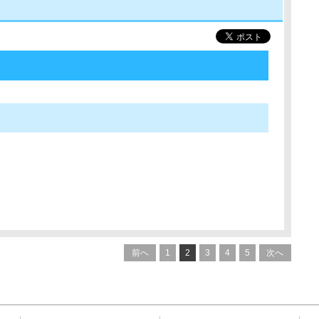
前へ
1
2
3
4
5
次へ