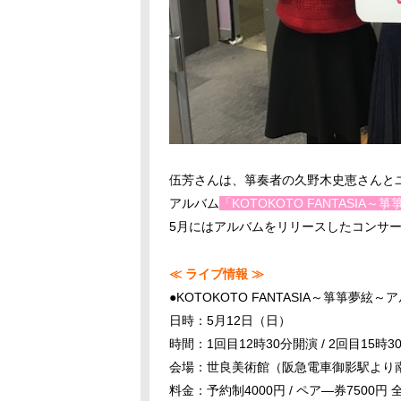
伍芳さんは、箏奏者の久野木史恵さんとユ
アルバム
「KOTOKOTO FANTASIA～
5月にはアルバムをリリースしたコンサ
≪ ライブ情報 ≫
●KOTOKOTO FANTASIA～箏箏夢絃
日時：5月12日（日）
時間：1回目12時30分開演 / 2回目15時3
会場：世良美術館（阪急電車御影駅より
料金：予約制4000円 / ペア―券7500円