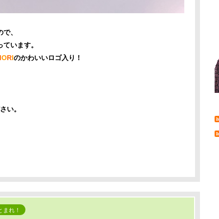
ので、
っています。
M
O
R
I
のかわいいロゴ入り！
さい。
とまれ！