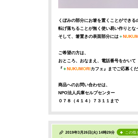
くぼみの部分にお箸を置くことができる
転げ落ちることが無く使い易い作りとな
そして、箸置きの表面部分には
＋
N
U
K
U
ご希望の方は、
おところ、おなまえ、電話番号をかいて
『
＋
N
U
K
U
M
O
R
I
カフェ』までご応募くだ
商品へのお問い合わせは、
NPO法人兵庫セルプセンター
０７８（４１４）７３１１まで
2019年3月26日(火) 14時29分
この指