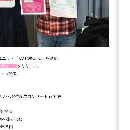
ニット「KOTOKOTO」を結成。
箏箏夢絃～」
をリリース。
ートも開催。
～アルバム発売記念コンサート in 神戸
0分開演
南へ徒歩3分）
 全席自由