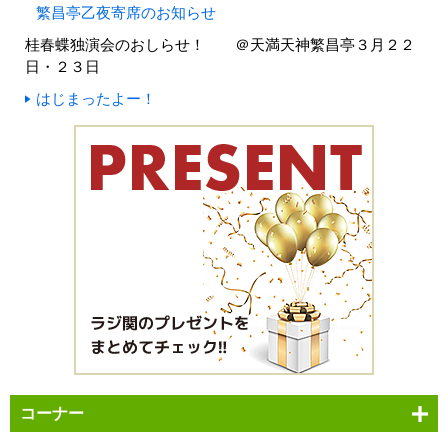
繁昌亭乙夜寄席のお知らせ
桂春蝶独演会のおしらせ！ ＠天満天神繁昌亭３月２２
日・２３日
はじまったよー！
コーナー