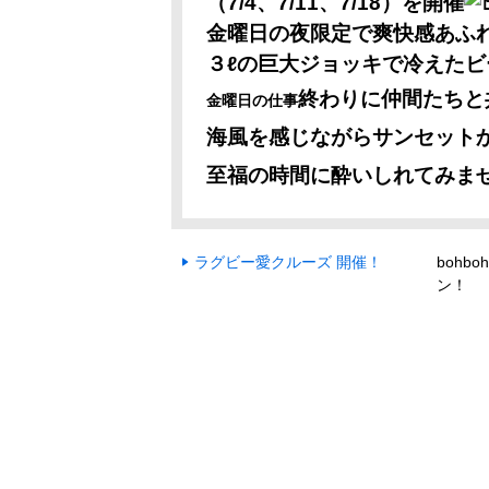
（7/4、7/11、7/18）を開催
金曜日の夜限定で爽快感あふ
３ℓの巨大ジョッキで冷えた
終わりに仲間たちと
金曜日の仕事
海風を感じながらサンセット
至福の時間に酔いしれてみま
ラグビー愛クルーズ 開催！
bohb
ン！