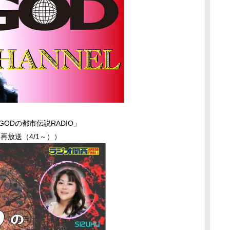
ODの都市伝説RADIO」
再放送（4/1～））