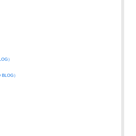
LOG）
 BLOG）