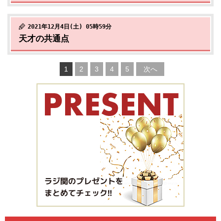
2021年12月4日(土) 05時59分
天才の共通点
1
2
3
4
5
次へ