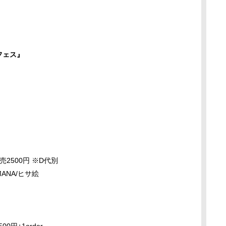
フェス』
売2500円 ※D代別
ANA/ヒサ絵