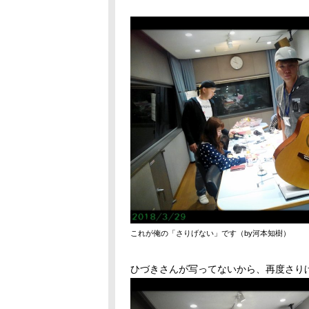
これが俺の「さりげない」です（by河本知樹）
ひづきさんが写ってないから、再度さり