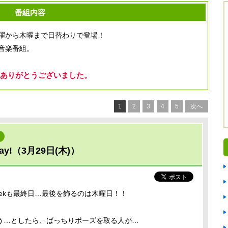
番組内容
曜から木曜まで日替わりで登場！
音楽番組。
ありがとうございました。
1
2
3
4
5
次へ
y!（3月29日(木)）
weekも最終日…最後を飾るのは木曜日！！
う…としたら、ばっちりポーズを取る人が…