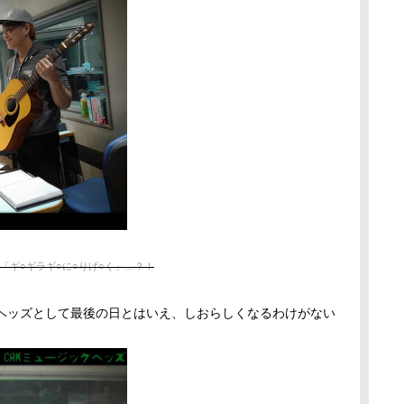
「ギ○ギラギ○に○りげ○く」…？！
クヘッズとして最後の日とはいえ、しおらしくなるわけがない