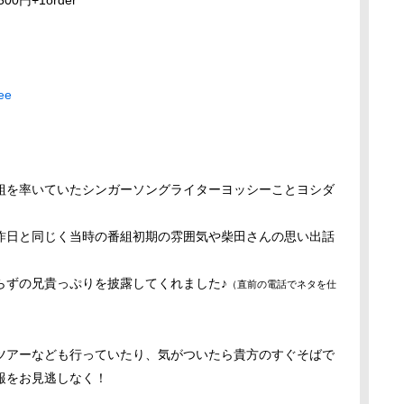
0円+1order
ee
組を率いていたシンガーソングライターヨッシーことヨシダ
昨日と同じく当時の番組初期の雰囲気や柴田さんの思い出話
らずの兄貴っぷりを披露してくれました♪
（直前の電話でネタを仕
ツアーなども行っていたり、気がついたら貴方のすぐそばで
報をお見逃しなく！