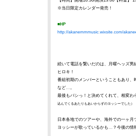
【時間】開場18:30/開演19:00【料金】 250
※当日限定カレンダー発売！
■HP
http://akanemmmusic.wixsite.com/akane
続いて電話を繋いだのは、月曜ヘッズ男
ヒロキ！
番組初期のメンバーということもあり、
など…。
最後もバシっ！と決めてくれて、相変わ
込んでくるあたりもあいからずのヨッシーでした）
日本各地でのツアーや、海外での一ヶ月
ヨッシーが歌っているかも…？今後の情