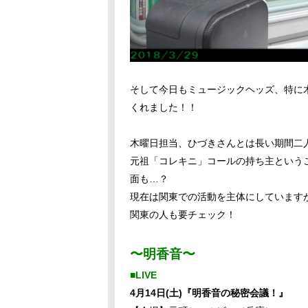
そして今日もミュージックヘッズ、特に
くれました！！
木曜日担当、ひづきさんとは長い期間二
元祖「コレキニ」コールの持ち主という
面も…？
現在は関東での活動を主体にしています
関東の人も要チェック！
〜明香音〜
■LIVE
4月14日(土)『明香音の秘密会議！』