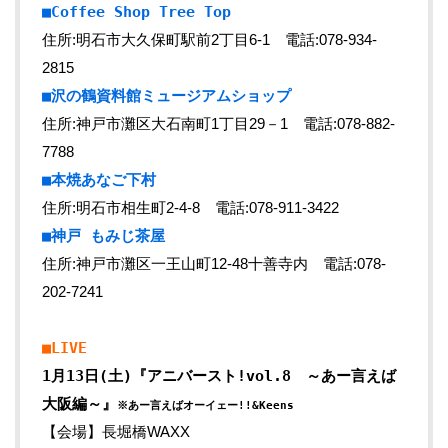
■Coffee Shop Tree Top
住所:明石市大久保町駅前2丁目6-1 電話:078-934-
2815
■沢の鶴資料館ミュージアムショップ
住所:神戸市灘区大石南町1丁目29－1 電話:078-882-
7788
■本焼あなご下村
住所:明石市相生町2-4-8 電話:078-911-3422
■神戸 もみじ茶屋
住所:神戸市灘区一王山町12-48十善寺内 電話:078-
202-7241
■LIVE
1月13日(土)『アニバースト!vol.8 ～あー言えば
大阪編～』
※あー言えばオーイェー!!&Keens
【会場】長堀橋WAXX