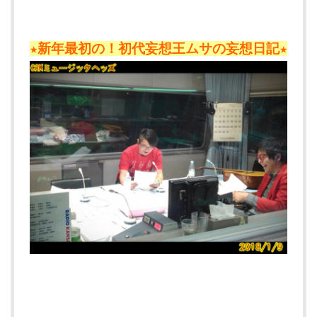
★新年最初の！初代妄想王ムサの妄想日記★