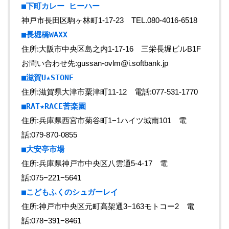
■下町カレー ヒーハー
神戸市長田区駒ヶ林町1-17-23 TEL.080-4016-6518
■長堀橋WAXX
住所:大阪市中央区島之内1-17-16 三栄長堀ビルB1F
お問い合わせ先:gussan-ovlm@i.softbank.jp
■滋賀U★STONE
住所:滋賀県大津市粟津町11-12 電話:077-531-1770
■RAT★RACE苦楽園
住所:兵庫県西宮市菊谷町1−1ハイツ城南101 電
話:079-870-0855
■大安亭市場
住所:兵庫県神戸市中央区八雲通5-4-17 電
話:075−221−5641
■こどもふくのシュガーレイ
住所:神戸市中央区元町高架通3−163モトコー2 電
話:078−391−8461