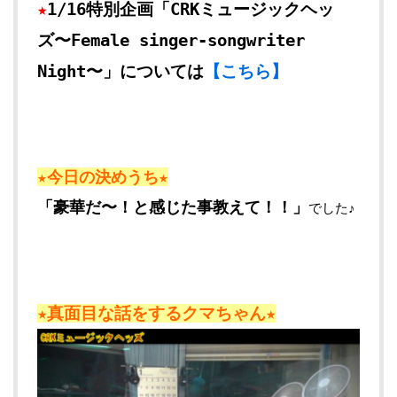
★
1/16特別企画「CRKミュージックヘッ
ズ〜Female singer-songwriter
Night〜」については
【こちら】
★今日の決めうち★
「豪華だ〜！と感じた事教えて！！」
でした♪
★真面目な話をするクマちゃん★