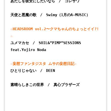
あたしを彼女にしたいなら / コレサワ
天使と悪魔の歌 / Swimy（1月のA-MUSIC）
☆HEADSROOM vol.2〜クマちゃんのちょっとイイ?!
☆
ユメマカセ / SOIL&”PIMP”SESSIONS
feat.Yojiro Noda
☆妄想ファンタジスタ ムサの妄想日記☆
ひとりじゃない / DEEN
素晴らしきこの世界 / 真心ブラザーズ