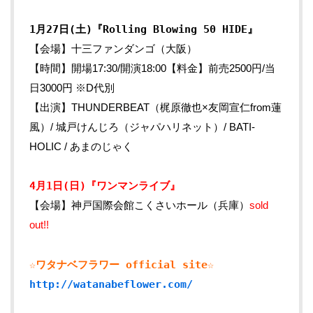
1月27日(土)『Rolling Blowing 50 HIDE』
【会場】十三ファンダンゴ（大阪）
【時間】開場17:30/開演18:00【料金】前売2500円/当
日3000円 ※D代別
【出演】THUNDERBEAT（梶原徹也×友岡宣仁from蓮
風）/ 城戸けんじろ（ジャパハリネット）/ BATI-
HOLIC / あまのじゃく
4月1日(日)『ワンマンライブ』
【会場】神戸国際会館こくさいホール（兵庫）
sold
out!!
☆ワタナベフラワー official site☆
http://watanabeflower.com/