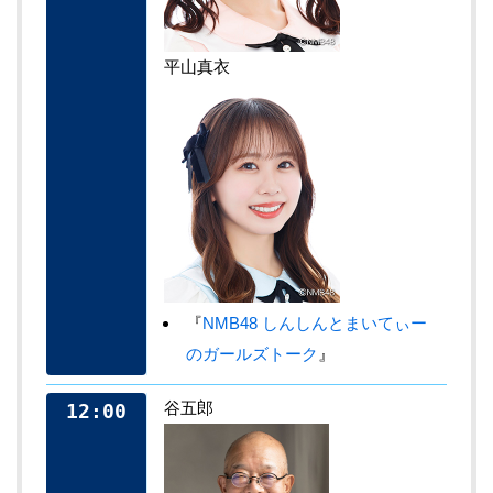
平山真衣
『
NMB48 しんしんとまいてぃー
のガールズトーク
』
谷五郎
12:00