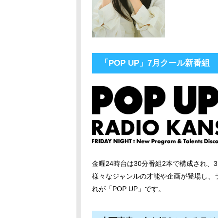
「POP UP」7⽉クール新番組
⾦曜24時台は30分番組2本で構成され、
様々なジャンルの才能や企画が登場し、
れが「POP UP」です。