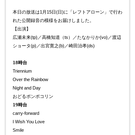
本日の放送は1月15日(日)に「レフトアローン」で行わ
れた公開録音の模様をお届けしました。
【出演】
広瀬未来(tp)／高橋知道（ts）／たなかりか(vo)／渡辺
ショータ(p)／出宮寛之(b)／崎田治孝(ds)
18時台
Triennium
Over the Rainbow
Night and Day
おどるポンポコリン
19時台
carry-forward
I Wish You Love
Smile