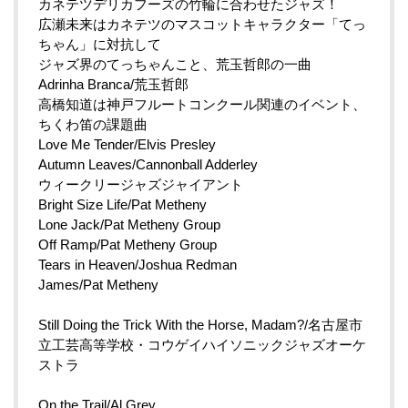
カネテツデリカフーズの竹輪に合わせたジャズ！
広瀬未来はカネテツのマスコットキャラクター「てっ
ちゃん」
に対抗して
ジャズ界のてっちゃんこと、荒玉哲郎の一曲
Adrinha Branca/荒玉哲郎
高橋知道は神戸フルートコンクール関連のイベント、
ちくわ笛の課題曲
Love Me Tender/Elvis Presley
Autumn Leaves/Cannonball Adderley
ウィークリージャズジャイアント
Bright Size Life/Pat Metheny
Lone Jack/
Pat Metheny Group
Off Ramp/
Pat Metheny Group
Tears in Heaven/Joshua Redman
James/
Pat Metheny
Still Doing the Trick With the Horse, Madam?/名古屋市
立工芸高等学校・
コウゲイハイソニックジャズオーケ
ストラ
On the Trail/Al Grey