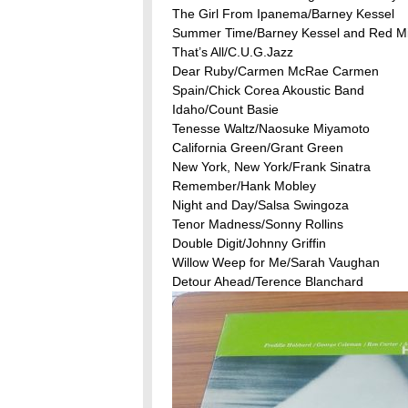
The Girl From Ipanema/
Barney Kessel
Summer Time/
Barney Kessel and Red Mi
That’s All/C.U.G.Jazz
Dear Ruby/Carmen McRae Carmen
Spain/Chick Corea Akoustic Band
Idaho/Count Basie
Tenesse Waltz/Naosuke Miyamoto
California Green/Grant Green
New York, New York/Frank Sinatra
Remember/Hank Mobley
Night and Day/Salsa Swingoza
Tenor Madness/Sonny Rollins
Double Digit/Johnny Griffin
Willow Weep for Me/Sarah Vaughan
Detour Ahead/Terence Blanchard