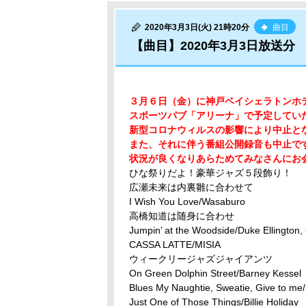
2020年3月3日(火) 21時20分
曲目
【曲目】2020年3月3日放送分
３月６日（金）に神戸ベイシェラトンホ
スポーツパブ「アリーナ」で予定してい
新型コロナウィルスの影響により中止と
また、それに伴う番組公開録音も中止で
状況が良くなりあらためてみなさんにお
ひな祭りだよ！豪華ジャズ５段飾り！
広瀬未来は内裏雛に合わせて
I Wish You Love/Wasaburo
高橋知道は随身に合わせ
Jumpin’ at the Woodside/Duke Ellington,
CASSA LATTE/MISIA
ウィークリージャズジャイアンツ
On Green Dolphin Street/Barney Kessel
Blues My Naughtie, Sweatie, Give to me
Just One of Those Things/Billie Holiday