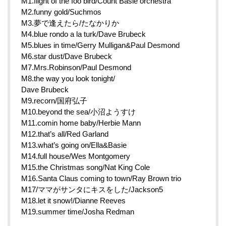
M1.flight of the foo bird/Count Basie orchestra
M2.funny gold/Suchmos
M3.夢で逢えたら/たなかりか
M4.blue rondo a la turk/Dave Brubeck
M5.blues in time/Gerry Mulligan&Paul Desmond
M6.star dust/Dave Brubeck
M7.Mrs.Robinson/Paul Desmond
M8.the way you look tonight/
Dave Brubeck
M9.recorn/国府弘子
M10.beyond the sea/小沼ようすけ
M11.comin home baby/Herbie Mann
M12.that’s all/Red Garland
M13.what’s going on/Ella&Basie
M14.full house/Wes Montgomery
M15.the Christmas song/Nat King Cole
M16.Santa Claus coming to town/Ray Brown trio
M17/ママがサンタにキスをした/Jackson5
M18.let it snow!/Dianne Reeves
M19.summer time/Josha Redman