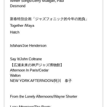
Winter Songs/Gerry Mulligan, Paul
Desmond
新春特別企画「ジャズフォニック的今年の抱負」
Together /Maya
Hatch
Isfahan/Joe Henderson
Say It/John Coltrane
【広瀬未来の神戸ジャズ博物館】
Afternoon In Paris/Cedar
Walton
NEW YORK AFTERNOON/阿川 泰子
From the Lonely Afternoons/Wayne Shorter
Lazy Afternoon/The Roots