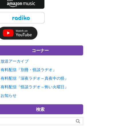
コーナー
放送アーカイブ
有料配信『別冊・怪談ラヂオ』
有料配信『深夜ラヂオ～真夜中の怪』
有料配信『怪談ラヂオ～怖い火曜日』
お知らせ
検索