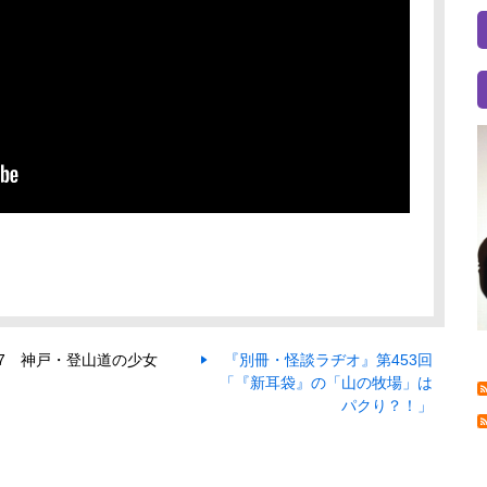
57 神戸・登山道の少女
『別冊・怪談ラヂオ』第453回
「『新耳袋』の「山の牧場」は
パクり？！」