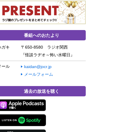
番組へのおたより
ハガキ
〒650-8580 ラジオ関西
『怪談ラヂオ～怖い水曜日』
メール
kaidan@jocr.jp
メールフォーム
過去の放送を聴く