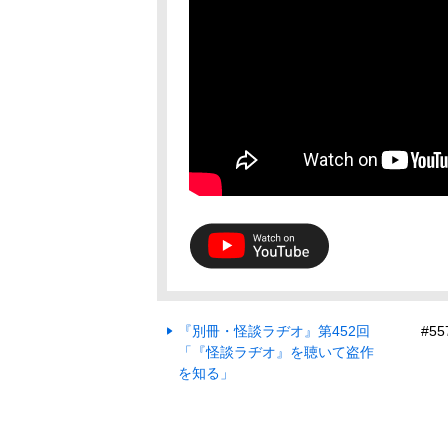
『別冊・怪談ラヂオ』第452回
#5
「『怪談ラヂオ』を聴いて盗作
を知る」