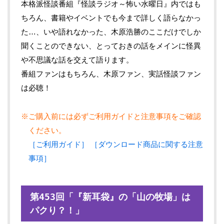
本格派怪談番組『怪談ラジオ～怖い水曜日』内ではも
ちろん、書籍やイベントでも今まで詳しく語らなかっ
た…、いや語れなかった、木原浩勝のここだけでしか
聞くことのできない、とっておきの話をメインに怪異
や不思議な話を交えて語ります。
番組ファンはもちろん、木原ファン、実話怪談ファン
は必聴！
※ご購入前には必ずご利用ガイドと注意事項をご確認
ください。
［ご利用ガイド］
［ダウンロード商品に関する注意
事項］
第453回「『新耳袋』の「山の牧場」は
パクり？！」