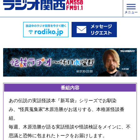
番組内容
あの伝説の実話怪談本『新耳袋』シリーズでお馴染
み、“怪異蒐集家”木原浩勝がお送りする、本格派怪談番
組。
毎週、木原浩勝が語る実話怪談や怪談検証をメインに、不
思議と恐怖に包まれたトークをお届けします。