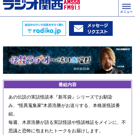
番組内容
あの伝説の実話怪談本『新耳袋』シリーズでお馴染
み、“怪異蒐集家”木原浩勝がお送りする、本格派怪談番
組。
毎週、木原浩勝が語る実話怪談や怪談検証をメインに、不
思議と恐怖に包まれたトークをお届けします。