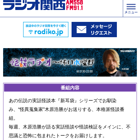
番組内容
あの伝説の実話怪談本『新耳袋』シリーズでお馴染
み、“怪異蒐集家”木原浩勝がお送りする、本格派怪談番
組。
毎週、木原浩勝が語る実話怪談や怪談検証をメインに、不
思議と恐怖に包まれたトークをお届けします。