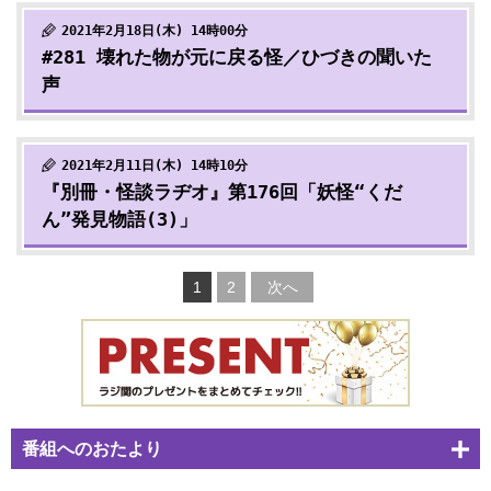
2021年2月18日(木) 14時00分
#281 壊れた物が元に戻る怪／ひづきの聞いた
声
2021年2月11日(木) 14時10分
『別冊・怪談ラヂオ』第176回「妖怪“くだ
ん”発見物語(3)」
1
2
次へ
番組へのおたより