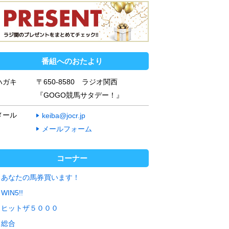
番組へのおたより
ハガキ
〒650-8580 ラジオ関西
『GOGO競馬サタデー！』
メール
keiba@jocr.jp
メールフォーム
コーナー
あなたの馬券買います！
WIN5!!
ヒットザ５０００
総合