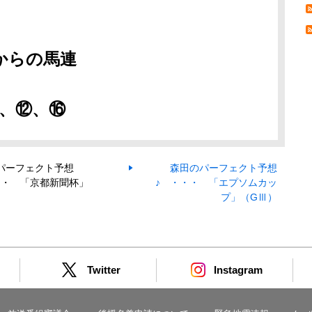
からの馬連
、⑫、⑯
パーフェクト予想
森田のパーフェクト予想
・・ 「京都新聞杯」
♪ ・・・ 「エプソムカッ
）
プ」（GⅢ）
Twitter
Instagram