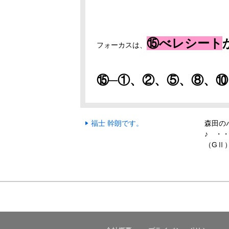
⑮べレシート
フォーカスは、
⑮─①、②、⑤、⑧、⑩
福士 幹朗です。
森田の
♪ ・
（GⅡ