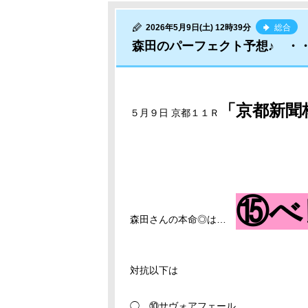
2026年5月9日(土) 12時39分
総合
森田のパーフェクト予想♪ ・
「京都新聞
５月９日 京都１１Ｒ
⑮べ
森田さんの本命◎は…
対抗以下は
◯ ⑩サヴォアフェール