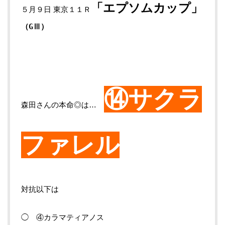
「エプソムカップ
」
５月９日 東京１１Ｒ
（GⅢ
）
⑭サクラ
森田さんの本命◎は…
ファレル
対抗以下は
◯ ④カラマティアノス