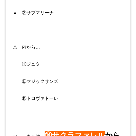
▲ ②サブマリーナ
△ 内から…
①ジュタ
⑥マジックサンズ
⑪トロヴァトーレ
⑭サクラファレル
から