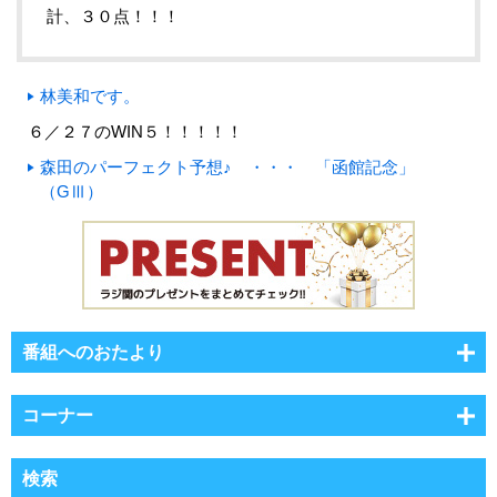
計、３０点！！！
林美和です。
６／２７のWIN５！！！！！
森田のパーフェクト予想♪ ・・・ 「函館記念」
（GⅢ）
番組へのおたより
コーナー
検索