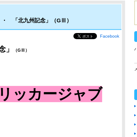
・・ 「北九州記念」（GⅢ）
Facebook
念
」
（GⅢ
）
リッカージャブ