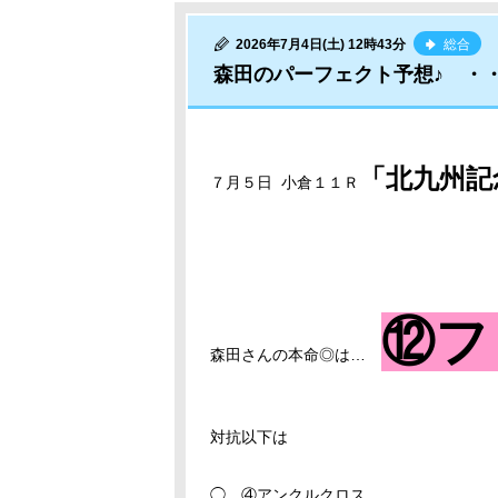
2026年7月4日(土) 12時43分
総合
森田のパーフェクト予想♪ ・
「北九州記
７月５日 小倉１１Ｒ
⑫フ
森田さんの本命◎は…
対抗以下は
◯ ④アンクルクロス