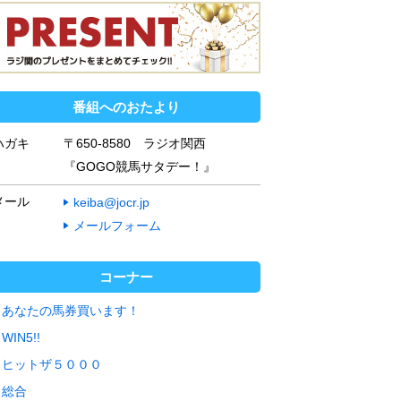
番組へのおたより
ハガキ
〒650-8580 ラジオ関西
『GOGO競馬サタデー！』
メール
keiba@jocr.jp
メールフォーム
コーナー
あなたの馬券買います！
WIN5!!
ヒットザ５０００
総合