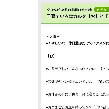
2018年10月14日(日) 15時49分
子育
子育ていろはカルタ【お】と【
＊大賞＊
●くやしいな 休日遊ぶだけでイクメン
【お】
●お盆玉だれだこんなの作ったの 【さ
●音楽で習った歌をエンドレス 【猫の
●お休みの日に子供と一緒に寝とこと思
●おままごとお皿を持ってきて「はい召