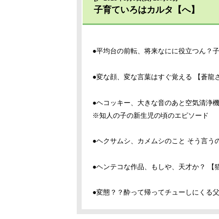
子育ていろはカルタ【へ】
●平均台の前転、将来なにに役立つん？子
●変な顔、変な言葉はすぐ覚える 【蒼龍
●ヘコッキー、大きな音のあと空気清浄機
※知人の子の新生児の頃のエピソード
●ヘクサムシ、カメムシのこと そう言う
●ヘンテコな作品、もしや、天才か？ 【
●変態？？酔って帰ってチューしにくる父