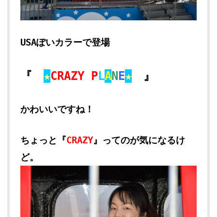
USAぽいカラーで登場
『
★
CRAZY P
L
A
N
E
★
』
かわいいですね！
ちょっと『
CRAZY
』ってのが気になるけ
ど。