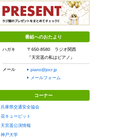
番組へのおたより
ハガキ
〒650-8580 ラジオ関西
『天宮遥の私はピアノ』
メール
piano@jocr.jp
メールフォーム
コーナー
兵庫県交通安全協会
花キューピット
天宮遥公演情報
神戸大学