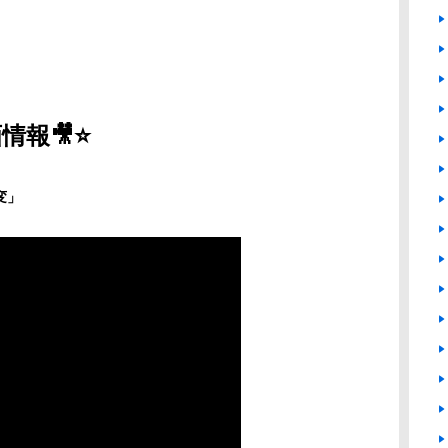
情報🎥⭐
変」