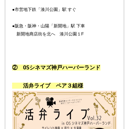
●市営地下鉄「湊川公園」駅 すぐ
●阪急・阪神・山陽「新開地」駅 下車
新開地商店街を北へ 湊川公園１F
② OSシネマズ神戸ハーバーランド
活弁ライブ ペア３組様