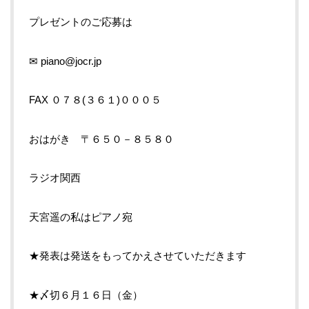
プレゼントのご応募は
✉ piano@jocr.jp
FAX ０７８(３６１)０００５
おはがき 〒６５０－８５８０
ラジオ関西
天宮遥の私はピアノ宛
★発表は発送をもってかえさせていただきます
★〆切６月１６日（金）