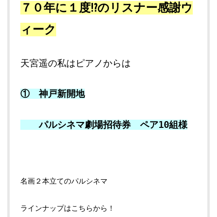
７０年に１度⁉のリスナー感謝ウ
ィーク
天宮遥の私はピアノからは
① 神戸新開地
パルシネマ劇場招待券 ペア10組様
名画２本立てのパルシネマ
ラインナップはこちらから！