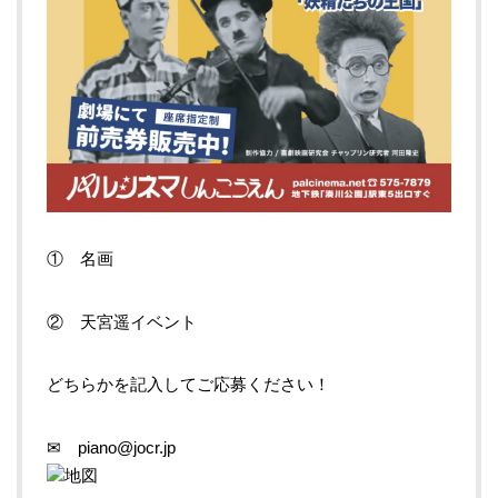
① 名画
② 天宮遥イベント
どちらかを記入してご応募ください！
✉ piano@jocr.jp