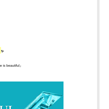
」
✨
beautiful』