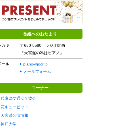
番組へのおたより
ハガキ
〒650-8580 ラジオ関西
『天宮遥の私はピアノ』
メール
piano@jocr.jp
メールフォーム
コーナー
兵庫県交通安全協会
花キューピット
天宮遥公演情報
神戸大学