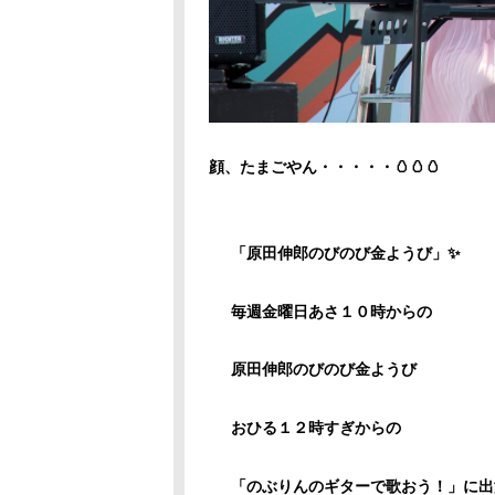
顔、たまごやん・・・・・🥚🥚🥚
「原田伸郎のびのび金ようび」✨
毎週金曜日あさ１０時からの
原田伸郎のびのび金ようび
おひる１２時すぎからの
「のぶりんのギターで歌おう！」に出