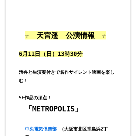
☆ 天宮遥 公演情報 ☆
6月11日（日）13時30分
活弁と生演奏付きで名作サイレント映画を楽し
む！
SF作品の頂点！
「METROPOLIS」
中央電気倶楽部
（大阪市北区堂島浜2丁