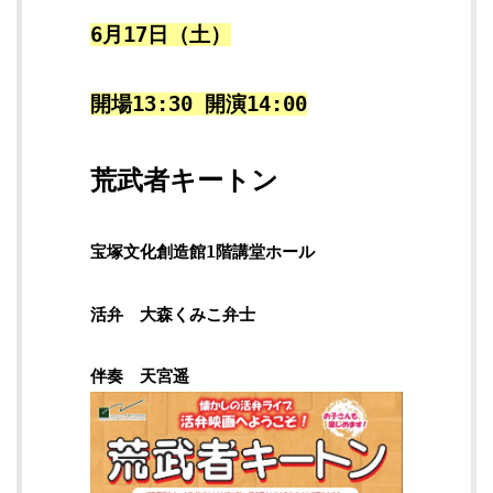
6月17日（土）
開場13:30 開演14:00
荒武者キートン
宝塚文化創造館1階講堂ホール
活弁 大森くみこ弁士
伴奏 天宮遥