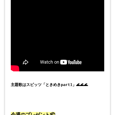
主題歌はスピッツ「ときめきpart1」🌊🌊🌊
今週のプレゼント📦